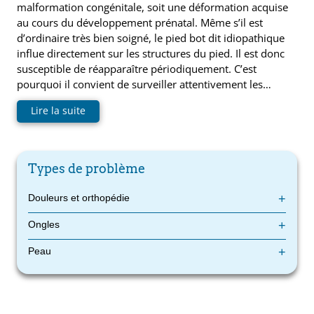
malformation congénitale, soit une déformation acquise
au cours du développement prénatal. Même s’il est
d’ordinaire très bien soigné, le pied bot dit idiopathique
influe directement sur les structures du pied. Il est donc
susceptible de réapparaître périodiquement. C’est
pourquoi il convient de surveiller attentivement les…
Lire la suite
Types de problème
Douleurs et orthopédie
Corne, cors (durillons) et œils-de-perdrix
Ongles
Douleurs : pieds, chevilles, jambes, genoux, hanches, bas du
dos
Champignons du pied : les différents types d’infections
Peau
Douleurs aux orteils : pourquoi marcher devient inconfortable
fongiques expliqués
Épine de Lenoir : symptômes, causes et traitements
L’hématome sous l’ongle d’orteil (bleu)
Champignons du pied : les différents types d’infections
Fasciite plantaire : causes, symptômes et traitements
L’ongle incarné: symptômes, causes et traitements
fongiques expliqués
Fibrome plantaire : causes, symptômes et traitement en
L’ongle traumatique : symptômes et traitements
Corne, cors (durillons) et œils-de-perdrix
podiatrie
Le panaris de l’orteil : une infection douloureuse à traiter
Insuffisance veineuse dans les jambes