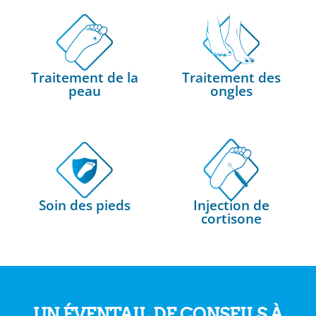
Traitement de la
Traitement des
peau
ongles
Soin des pieds
Injection de
e
cortisone
s
t
ue
ique
et
UN ÉVENTAIL DE CONSEILS À