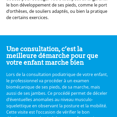
le bon développement de ses pieds, comme le port
d’orthèses, de souliers adaptés, ou bien la pratique
de certains exercices.
Une consultation, c’est la
meilleure démarche pour que
votre enfant marche bien
Lors de la consultation podiatrique de votre enfant,
le professionnel va procéder à un examen
biomécanique de ses pieds, de sa marche, mais
aussi de ses jambes. Ce procédé permet de déceler
d’éventuelles anomalies au niveau musculo-
squelettique en observant la posture et la mobilité.
Cette visite est l’occasion de vérifier le bon