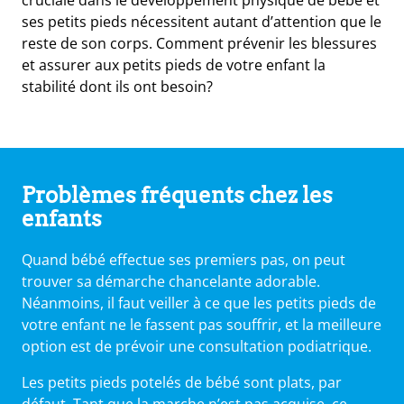
ses petits pieds nécessitent autant d’attention que le
reste de son corps. Comment prévenir les blessures
et assurer aux petits pieds de votre enfant la
stabilité dont ils ont besoin?
Problèmes fréquents chez les
enfants
Quand bébé effectue ses premiers pas, on peut
e
trouver sa démarche chancelante adorable.
Néanmoins, il faut veiller à ce que les petits pieds de
s
votre enfant ne le fassent pas souffrir, et la meilleure
t
option est de prévoir une consultation podiatrique.
ue
ique
et
Les petits pieds potelés de bébé sont plats, par
défaut. Tant que la marche n’est pas acquise, ce