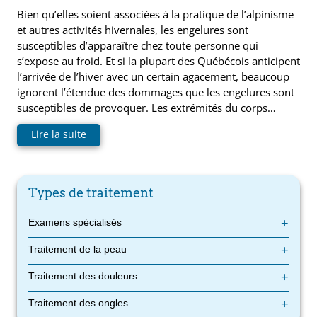
Bien qu’elles soient associées à la pratique de l’alpinisme
et autres activités hivernales, les engelures sont
susceptibles d’apparaître chez toute personne qui
s’expose au froid. Et si la plupart des Québécois anticipent
l’arrivée de l’hiver avec un certain agacement, beaucoup
ignorent l’étendue des dommages que les engelures sont
susceptibles de provoquer. Les extrémités du corps…
Lire la suite
Types de traitement
Examens spécialisés
Évaluation posturale : les avantages
Traitement de la peau
Imagerie numérique 2D et 3D des pieds
L’échographie du pied
Soins des pieds : ongles, cors et callosités
Traitement des douleurs
L’évaluation des pieds des enfants
Traitement de la transpiration excessive des pieds
L’examen biomécanique du pied
Traitement des engelures aux pieds et aux orteils
Évaluation posturale : les avantages
Traitement des ongles
La culture de l’ongle : identifier une infection fongique en
Traitement des verrues plantaires
Imagerie numérique 2D et 3D des pieds