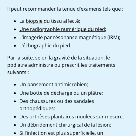
Il peut recommander la tenue d’examens tels que
:
La
biopsie
du tissu affecté;
Une radiographie numérique du pied
;
L’imagerie par résonance magnétique (IRM);
L’échographie du pied
.
Par la suite, selon la gravité de la situation, le
podiatre administre ou prescrit les traitements
suivants
:
Un pansement antimicrobien;
Une botte de décharge ou un plâtre;
Des chaussures ou des sandales
orthopédiques;
Des orthèses plantaires moulées sur mesure
;
Un débridement chirurgical de la lésion
;
Si l’infection est plus superficielle, un