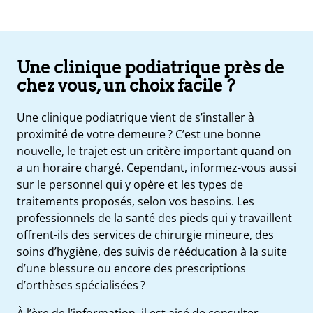
Une clinique podiatrique près de
chez vous, un choix facile ?
Une clinique podiatrique vient de s’installer à
proximité de votre demeure ? C’est une bonne
nouvelle, le trajet est un critère important quand on
a un horaire chargé. Cependant, informez-vous aussi
sur le personnel qui y opère et les types de
traitements proposés, selon vos besoins. Les
e
professionnels de la santé des pieds qui y travaillent
offrent-ils des services de chirurgie mineure, des
s
soins d’hygiène, des suivis de rééducation à la suite
t
d’une blessure ou encore des prescriptions
ue
ique
d’orthèses spécialisées ?
et
À l’ère de l’information, il est aisé de consulter