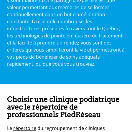
y sont maintenus. Le partage d’expertise est une
valeur permettant aux membres de se former
continuellement dans un but d’amélioration
constante. La clientèle nombreuse, les
infrastructures présentes à travers tout le Québec,
les technologies de pointe en matière de traitement
et la facilité à prendre un rendez-vous sont des
critères qui vous simplifieront la vie et permettront à
vos pieds de bénéficier de soins adéquats
rapidement, où que vous vous trouviez.
Choisir une clinique podiatrique
avec le répertoire de
professionnels PiedRéseau
Le
répertoire
du regroupement de cliniques