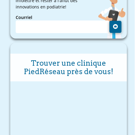
infolettre et rester à l'affût des
innovations en podiatrie!
Courriel
Trouver une clinique
PiedRéseau près de vous!