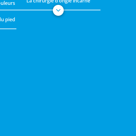
La chirurgie d’ongle incarné
ouleurs
du pied