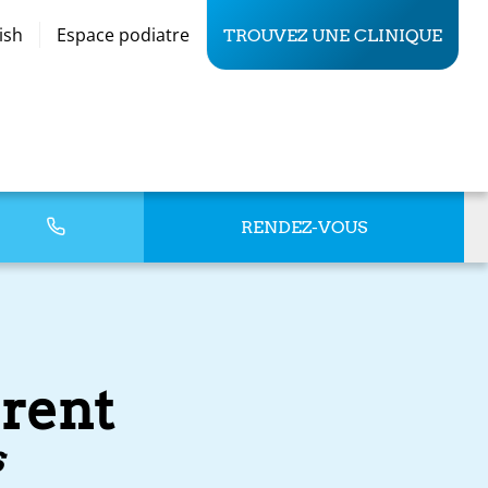
ish
Espace podiatre
TROUVEZ UNE CLINIQUE
RENDEZ-VOUS
urent
s