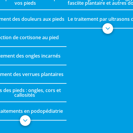
vos pieds
fasciite plantaire et autres d
ement des douleurs aux pieds
Le traitement par ultrasons 
ection de cortisone au pied
tement des ongles incarnés
ement des verrues plantaires
s des pieds : ongles, cors et
callosités
raitements en podopédiatrie
ment des engelures aux pieds
aussures orthopédiques : les
ture de l’ongle : identifier une
ment de la fracture de stress
tation partielle ou totale du
rie numérique 2D et 3D des
tements de la paronychie de
tement des ongles d’orteils
itement de la transpiration
luation des pieds des enfants
amen biomécanique du pied
tion fongique en laboratoire
excessive des pieds
types et avantages
épais et difformes
et aux orteils
au pied
l’orteil
pieds
pied