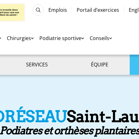
Emplois
Portail d’exercices
Engl
Chirurgies
Podiatrie sportive
Conseils
SERVICES
ÉQUIPE
DRÉSEAU
Saint-La
Podiatres et orthèses plantaire