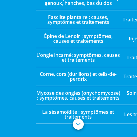
genoux, hanches, bas du dos
Fasciite plantaire : causes,
Trait
symptômes et traitements
Épine de Lenoir : symptômes,
Inj
causes et traitements
L’ongle incarné: symptômes, causes
Trai
et traitements
Corne, cors (durillons) et œils-de-
Trait
perdrix
Mycose des ongles (onychomycose)
Soin
: symptômes, causes et traitements
La sésamoïdite : symptômes et
Les t
traitements
L’ongle traumatique : symptômes et
L’hallux rigidus (arthrose du gros
La métatarsalgie : symptômes et
L’hématome sous l’ongle d’orteil
L’hallux valgus (oignon de pied):
Traite
Les ch
La cul
Traite
L’ampu
Image
Trai
Trai
Tra
La tendinite au tendon d’Achille
L’hallux limitus fonctionnel
La capsulite du pied
L’éva
L’ex
causes, symptômes et traitements
traitements
prévention
orteil)
(bleu)
infec