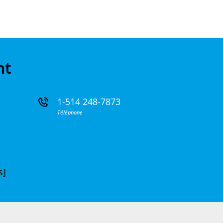
nt
1-514 248-7873
Téléphone
s]