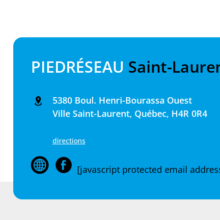
PIEDRÉSEAU
Saint-Laure
5380 Boul. Henri-Bourassa Ouest
Ville Saint-Laurent, Québec, H4R 0R4
directions
[javascript protected email addres