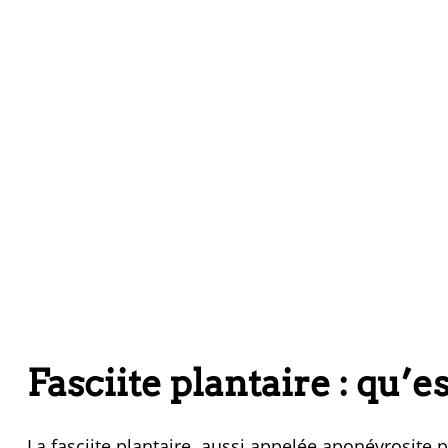
Fasciite plantaire : qu’e
La fasciite plantaire, aussi appelée aponévrosite p