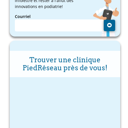
infolettre et rester à l'affût des
innovations en podiatrie!
Courriel
Trouver une clinique
PiedRéseau près de vous!