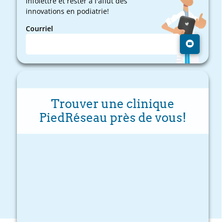
infolettre et rester à l'affût des
innovations en podiatrie!
Courriel
Trouver une clinique
PiedRéseau près de vous!