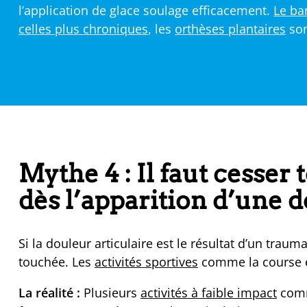
l’application de glace soulage efficacement.
Le ba
celles plus chroniques
, les
orthèses plantaires
son
Mythe 4 : Il faut cesser 
dès l’apparition d’une d
Si la douleur articulaire est le résultat d’un trau
touchée. Les
activités sportives
comme la course et
La réalité :
Plusieurs
activités à faible impact
comme