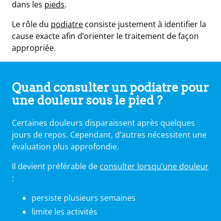
dans les
pieds
.
Le rôle du
podiatre
consiste justement à identifier la
cause exacte afin d’orienter le traitement de façon
appropriée.
Quand consulter un podiatre pour
une douleur sous le pied ?
Certaines douleurs disparaissent après quelques
jours de repos. Cependant, d’autres nécessitent une
évaluation plus approfondie.
Il devient préférable de
consulter lorsqu’une douleur
:
persiste plusieurs semaines
limite les activités