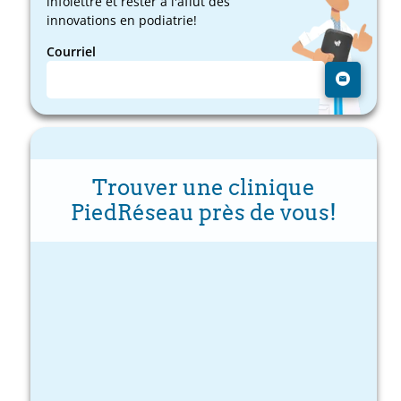
infolettre et rester à l'affût des
innovations en podiatrie!
Courriel
Trouver une clinique
PiedRéseau près de vous!