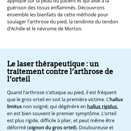
applique sur la peau du patient et qui aide à la
guérison des tissus enflammés. Découvrons
ensemble les bienfaits de cette méthode pour
soulager l’arthrose du pied, la tendinite du tendon
d’Achille et le névrome de Morton.
Le laser thérapeutique : un
traitement contre l’arthrose de
l’orteil
e
Quand l’arthrose s’attaque au pied, il est fréquent
que le gros orteil en soit la première victime. L’
hallux
s
limitus
non soigné, qui dégénère en
hallux rigidus
,
t
en est bien souvent le premier symptôme. L’orteil
ue
ique
est plus rigide, difficile à plier, et peut même être
et
déformé (
oignon du gros orteil
). Douloureuse et