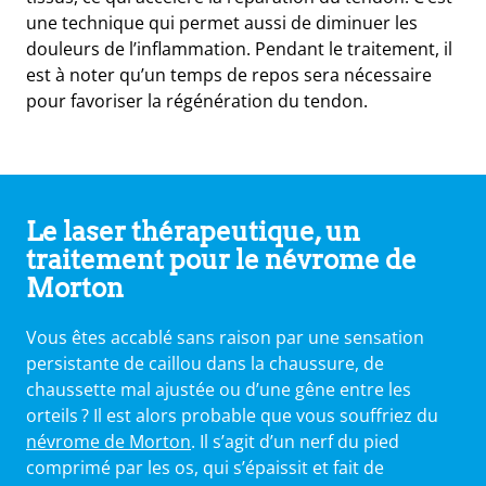
une technique qui permet aussi de diminuer les
douleurs de l’inflammation. Pendant le traitement, il
est à noter qu’un temps de repos sera nécessaire
pour favoriser la régénération du tendon.
Le laser thérapeutique, un
traitement pour le névrome de
Morton
Vous êtes accablé sans raison par une sensation
persistante de caillou dans la chaussure, de
chaussette mal ajustée ou d’une gêne entre les
orteils ? Il est alors probable que vous souffriez du
névrome de Morton
. Il s’agit d’un nerf du pied
comprimé par les os, qui s’épaissit et fait de