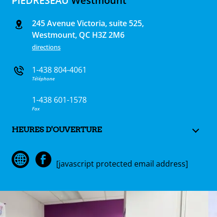
PIEDRÉSEAU
Westmount
245 Avenue Victoria, suite 525,
Westmount, QC H3Z 2M6
directions
1-438 804-4061
Téléphone
1-438 601-1578
Fax
HEURES D'OUVERTURE
e
[javascript protected email address]
s
t
ue
ique
et