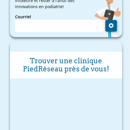
infolettre et rester à l'affût des
innovations en podiatrie!
Courriel
Trouver une clinique
PiedRéseau près de vous!