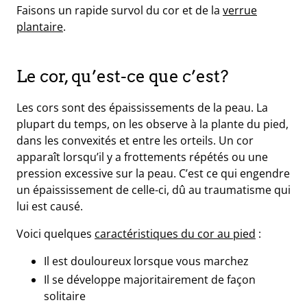
Faisons un rapide survol du cor et de la
verrue
plantaire
.
Le cor, qu’est-ce que c’est?
Les cors sont des épaississements de la peau. La
plupart du temps, on les observe à la plante du pied,
dans les convexités et entre les orteils. Un cor
apparaît lorsqu’il y a frottements répétés ou une
pression excessive sur la peau. C’est ce qui engendre
un épaississement de celle-ci, dû au traumatisme qui
e
lui est causé.
Voici quelques
caractéristiques du cor au pied
:
s
t
Il est douloureux lorsque vous marchez
ue
ique
Il se développe majoritairement de façon
et
solitaire