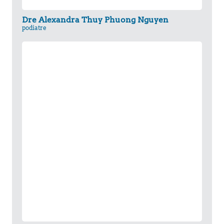
Dre Alexandra Thuy Phuong Nguyen
podiatre