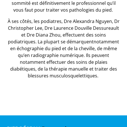
sommité est définitivement le professionnel qu’il
vous faut pour traiter vos pathologies du pied.
À ses côtés, les podiatres, Dre Alexandra Nguyen, Dr
Christopher Lee, Dre Laurence Douville Dessureault
et Dre Diana Zhou, effectuent des soins
podiatriques. La plupart se démarquentnotamment
en
échographie du pied et de la cheville
, de même
qu’en
radiographie numérique
. Ils peuvent
notamment effectuer des soins de plaies
diabétiques, de la thérapie manuelle et traiter des
blessures musculosquelettiques.
e
s
t
ue
ique
et