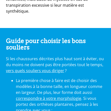
transpiration excessive si leur matière est
synthétique.
Guide pour choisir les bons
souliers
Si les chaussures décrites plus haut sont à éviter, ou
du moins ne doivent pas être portées tout le temps,
vers quels souliers vous diriger
?
La première chose à faire est de choisir des
modèles à la bonne taille, en longueur comme
en largeur. De plus, leur forme doit aussi
correspondre à votre morphologie
. Si vous
portez des orthèses plantaires, pensez à les
prendre avec vous ;