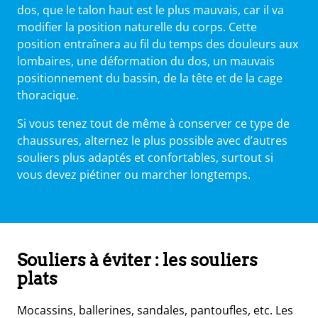
dos, que le talon haut est le plus mauvais, car il va
modifier la position naturelle du corps. Cette
position entraînera au fil du temps des douleurs aux
lombaires, une déformation du dos, un mauvais
positionnement du bassin, de la tête et de la cage
thoracique.
Si vous tenez tout de même à conserver ce type de
chaussures, alternez le plus possible avec d’autres
souliers plus adaptés et confortables, surtout si
vous devez piétiner ou marcher longtemps.
Souliers à éviter : les souliers
plats
Mocassins, ballerines, sandales, pantoufles, etc. Les