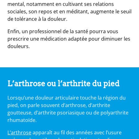
mental, notamment en cultivant ses relations
sociales, son repos et en méditant, augmente le seuil
de tolérance à la douleur.
Enfin, un professionnel de la santé pourra vous
prescrire une médication adaptée pour diminuer les
douleurs.
L’arthrose ou l’arthrite du pied
Lorsqu’une douleur articulaire touche la région du
pied, on parle souvent d’arthrose, d’arthrite
goutteuse, d’arthrite psoriasique ou de polyarthrite
rhumatoïde.
L’arthrose
apparaît au fil des années avec l’usure