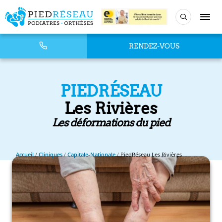
RENDEZ-VOUS
PIEDRÉSEAU
Les Rivières
Les déformations du pied
Accueil
/
Cliniques
/
Capitale-Nationale
/
PiedRéseau Les Rivières