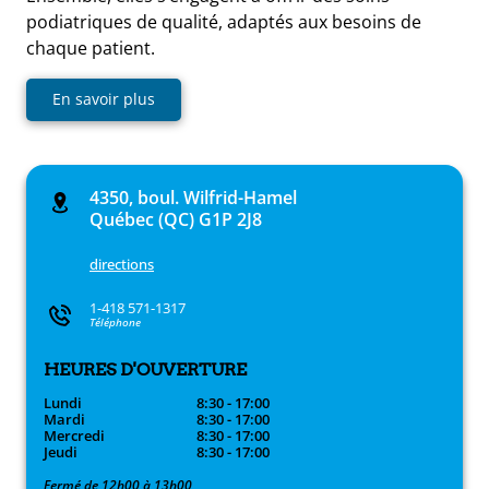
podiatriques de qualité, adaptés aux besoins de
chaque patient.
En savoir plus
4350, boul. Wilfrid-Hamel
Québec (QC) G1P 2J8
directions
1-418 571-1317
Téléphone
HEURES D'OUVERTURE
Lundi
8:30 - 17:00
Mardi
8:30 - 17:00
Mercredi
8:30 - 17:00
Jeudi
8:30 - 17:00
Fermé de 12h00 à 13h00