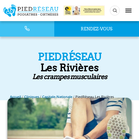
RENDEZ-VOUS
PIEDRÉSEAU
Les Rivières
Les crampes musculaires
Accueil
/
Cliniques
/
Capitale-Nationale
/
PiedRéseau Les Rivières