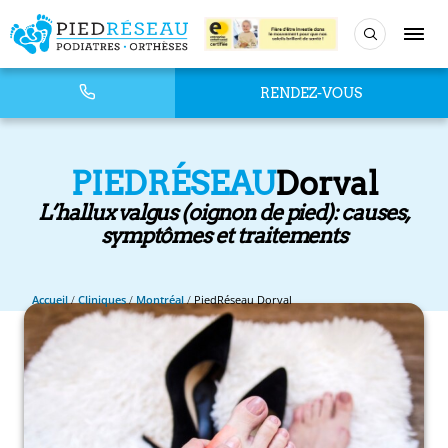
RENDEZ-VOUS
PIEDRÉSEAU
Dorval
L’hallux valgus (oignon de pied): causes,
symptômes et traitements
Accueil
/
Cliniques
/
Montréal
/
PiedRéseau Dorval