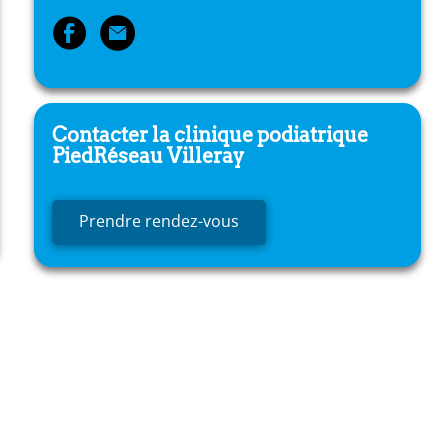
Contacter la clinique podiatrique
PiedRéseau
Villeray
Prendre rendez-vous