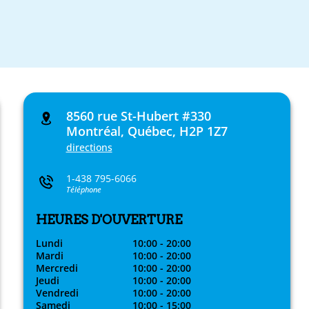
8560 rue St-Hubert #330
Montréal, Québec, H2P 1Z7
directions
1-438 795-6066
Téléphone
HEURES D'OUVERTURE
Lundi
10:00 - 20:00
Mardi
10:00 - 20:00
Mercredi
10:00 - 20:00
Jeudi
10:00 - 20:00
Vendredi
10:00 - 20:00
Samedi
10:00 - 15:00