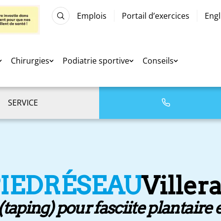
Emplois
Portail d’exercices
Engl
Chirurgies
Podiatrie sportive
Conseils
SERVICE
PIEDRÉSEAU
Viller
taping) pour fasciite plantaire 