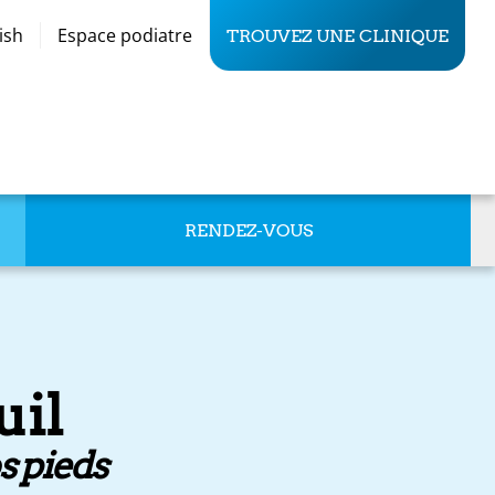
ish
Espace podiatre
TROUVEZ UNE CLINIQUE
RENDEZ-VOUS
uil
s pieds