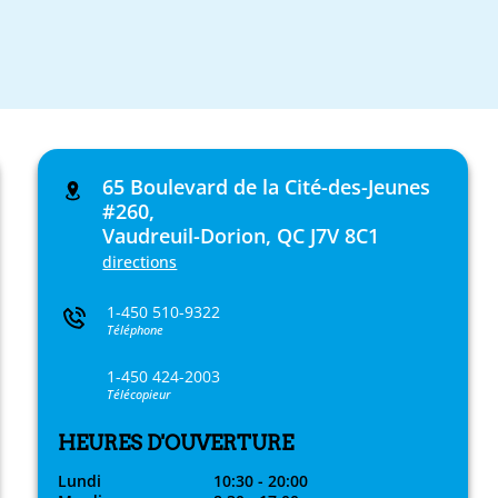
65 Boulevard de la Cité-des-Jeunes
#260,
Vaudreuil-Dorion, QC J7V 8C1
directions
1-450 510-9322
Téléphone
1-450 424-2003
Télécopieur
HEURES D'OUVERTURE
Lundi
10:30 - 20:00