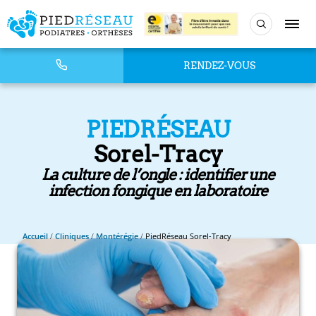
RENDEZ-VOUS
PIEDRÉSEAU
Sorel-Tracy
La culture de l’ongle : identifier une
infection fongique en laboratoire
Accueil
/
Cliniques
/
Montérégie
/
PiedRéseau Sorel-Tracy