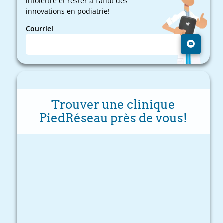
infolettre et rester à l'affût des
innovations en podiatrie!
Courriel
Trouver une clinique
PiedRéseau près de vous!