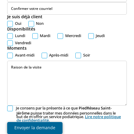
Confirmer votre courriel
Je suis déjà client
Oui
Non
Disponibilités
Lundi
Mardi
Mercredi
Jeudi
Vendredi
Moments
Avant-midi
Après-midi
Soir
Raison de la visite
Je consens par la présente à ce que
PiedRéseau Saint-
Jérôme
puisse traiter mes données personnelles dans le
but de m'offrir un service podiatrique.
Lire notre politique
de confidentialité.
Envoyer la demande