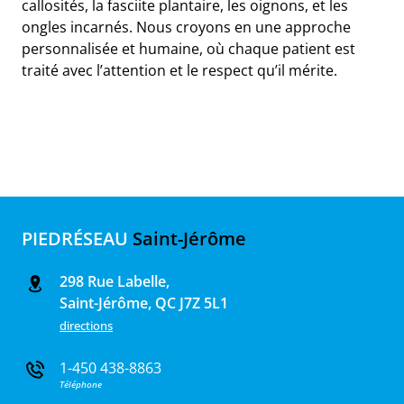
callosités, la fasciite plantaire, les oignons, et les
ongles incarnés. Nous croyons en une approche
personnalisée et humaine, où chaque patient est
traité avec l’attention et le respect qu’il mérite.
PIEDRÉSEAU
Saint-Jérôme
e
298 Rue Labelle,
Saint-Jérôme, QC J7Z 5L1
s
directions
t
ue
ique
1-450 438-8863
et
Téléphone