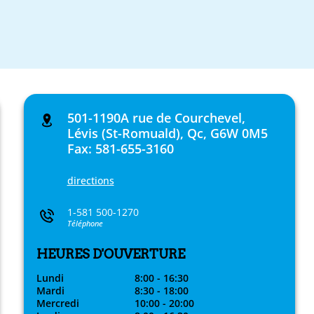
501-1190A rue de Courchevel,
Lévis (St-Romuald), Qc, G6W 0M5
Fax: 581-655-3160
directions
1-581 500-1270
Téléphone
HEURES D'OUVERTURE
Lundi
8:00 - 16:30
Mardi
8:30 - 18:00
Mercredi
10:00 - 20:00