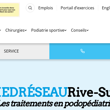
Emplois
Portail d’exercices
Engl
Chirurgies
Podiatrie sportive
Conseils
SERVICE
IEDRÉSEAU
Rive-S
es traitements en podopédiatr