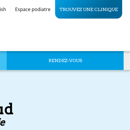
ish
Espace podiatre
TROUVEZ UNE CLINIQUE
RENDEZ-VOUS
ud
ie