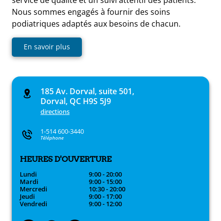
Nous sommes engagés à fournir des soins
podiatriques adaptés aux besoins de chacun.
En savoir plus
185 Av. Dorval, suite 501,
Dorval, QC H9S 5J9
directions
1-514 600-3440
Téléphone
HEURES D'OUVERTURE
Lundi
9:00 - 20:00
Mardi
9:00 - 15:00
Mercredi
10:30 - 20:00
Jeudi
9:00 - 17:00
Vendredi
9:00 - 12:00