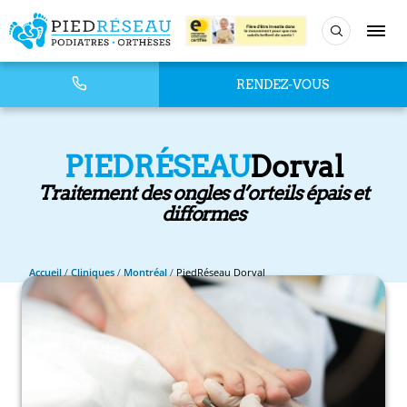
RENDEZ-VOUS
PIEDRÉSEAU
Dorval
Traitement des ongles d’orteils épais et
difformes
Accueil
/
Cliniques
/
Montréal
/
PiedRéseau Dorval