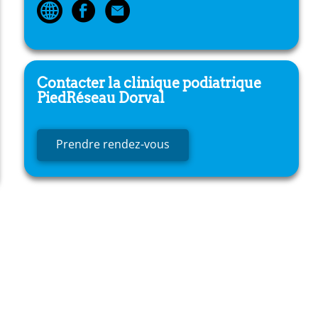
Contacter la clinique podiatrique
PiedRéseau
Dorval
Prendre rendez-vous