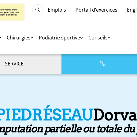
Emplois
Portail d’exercices
Engl
Chirurgies
Podiatrie sportive
Conseils
SERVICE
PIEDRÉSEAU
Dorva
putation partielle ou totale du