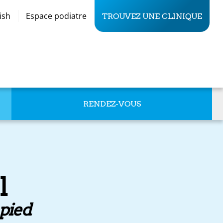
ish
Espace podiatre
TROUVEZ UNE CLINIQUE
RENDEZ-VOUS
l
 pied