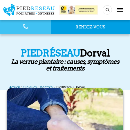
RENDEZ-VOUS
PIEDRÉSEAU
Dorval
La verrue plantaire : causes, symptômes
et traitements
Accueil
/
Cliniques
/
Montréal
/
PiedRéseau Dorval