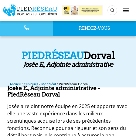
RENDEZ-VOUS
PIEDRÉSEAU
Dorval
Josée E., Adjointe administrative
Accueil
/
Cliniques
/
Montréal
/
PiedRéseau Dorval
Josée E., Adjointe administrative
-
PiedRéseau Dorval
Josée a rejoint notre équipe en 2025 et apporte avec
elle une vaste expérience dans les milieux
scientifiques acquise lors de ses précédentes
fonctions. Reconnue pour sa rigueur et son sens du
détail hors pair, elle contribue à assurer le bon