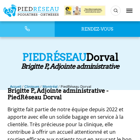
RENDEZ-VOUS
PIEDRÉSEAU
Dorval
Brigitte P., Adjointe administrative
Accueil
/
Cliniques
/
Montréal
/
PiedRéseau Dorval
Brigitte P., Adjointe administrative
-
PiedRéseau Dorval
Brigitte fait partie de notre équipe depuis 2022 et
apporte avec elle un solide bagage en service à la
clientèle. Très précieuse pour la clinique, elle
contribue à offrir un accueil attentionné et un
soutien efficace aux patients tout en assurant le bon