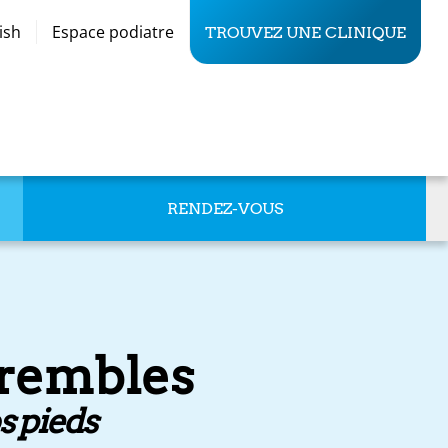
ish
Espace podiatre
TROUVEZ UNE CLINIQUE
RENDEZ-VOUS
Trembles
s pieds