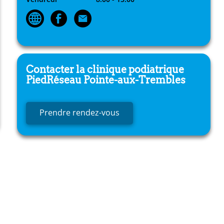
Contacter la clinique podiatrique
PiedRéseau
Pointe-aux-Trembles
Prendre rendez-vous