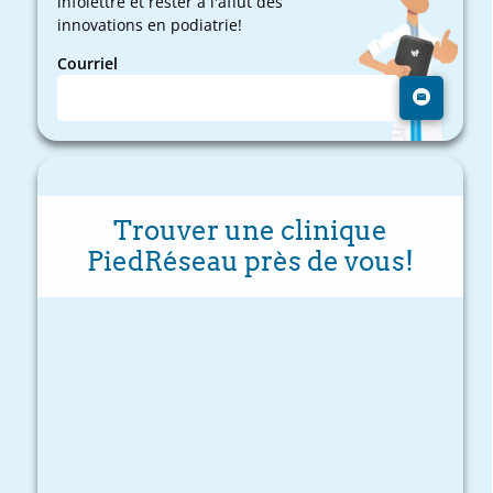
infolettre et rester à l'affût des
innovations en podiatrie!
Courriel
Trouver une clinique
PiedRéseau près de vous!