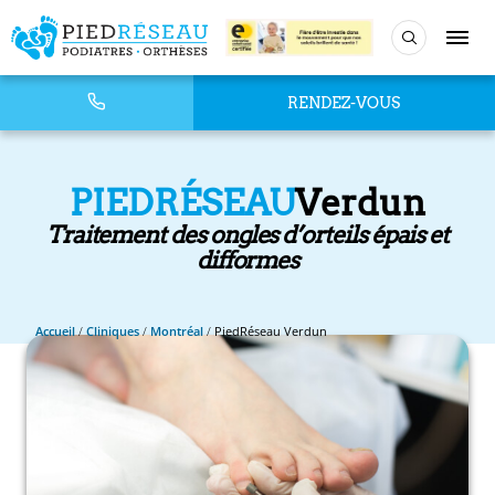
RENDEZ-VOUS
PIEDRÉSEAU
Verdun
Traitement des ongles d’orteils épais et
difformes
Accueil
/
Cliniques
/
Montréal
/
PiedRéseau Verdun