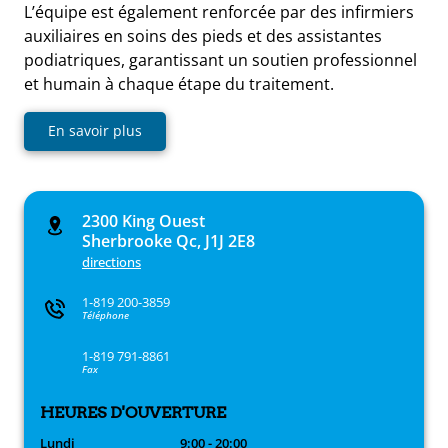
L’équipe est également renforcée par des infirmiers
auxiliaires en soins des pieds et des assistantes
podiatriques, garantissant un soutien professionnel
et humain à chaque étape du traitement.
En savoir plus
2300 King Ouest
Sherbrooke Qc, J1J 2E8
directions
1-819 200-3859
Téléphone
1-819 791-8861
Fax
HEURES D'OUVERTURE
Lundi
9:00 - 20:00