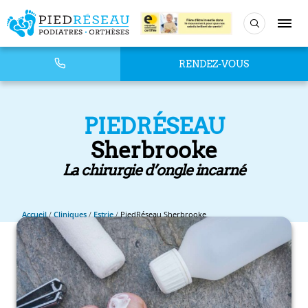
RENDEZ-VOUS
PIEDRÉSEAU
Sherbrooke
La chirurgie d’ongle incarné
Accueil
/
Cliniques
/
Estrie
/
PiedRéseau Sherbrooke