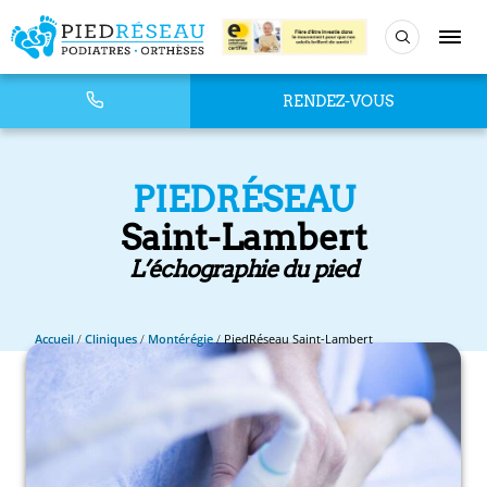
RENDEZ-VOUS
PIEDRÉSEAU
Saint-Lambert
L’échographie du pied
Accueil
/
Cliniques
/
Montérégie
/
PiedRéseau Saint-Lambert