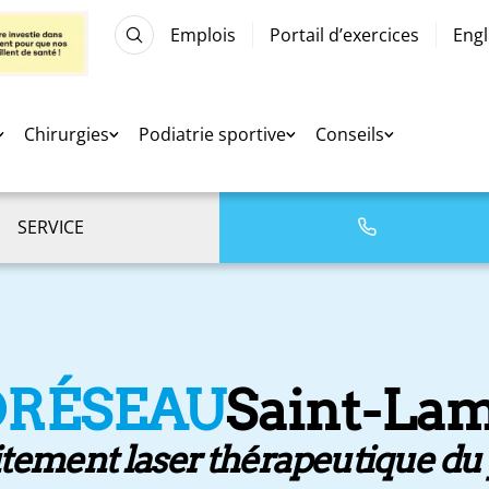
Emplois
Portail d’exercices
Engl
Chirurgies
Podiatrie sportive
Conseils
SERVICE
DRÉSEAU
Saint-La
tement laser thérapeutique du