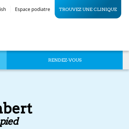
ish
Espace podiatre
TROUVEZ UNE CLINIQUE
RENDEZ-VOUS
mbert
 pied