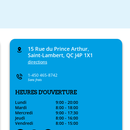
15 Rue du Prince Arthur,
Saint-Lambert, QC J4P 1X1
directions
1-450 465-8742
Sans frais
HEURES D'OUVERTURE
Lundi
9:00 - 20:00
Mardi
8:00 - 18:00
Mercredi
9:00 - 17:30
Jeudi
8:00 - 16:00
Vendredi
8:00 - 15:00