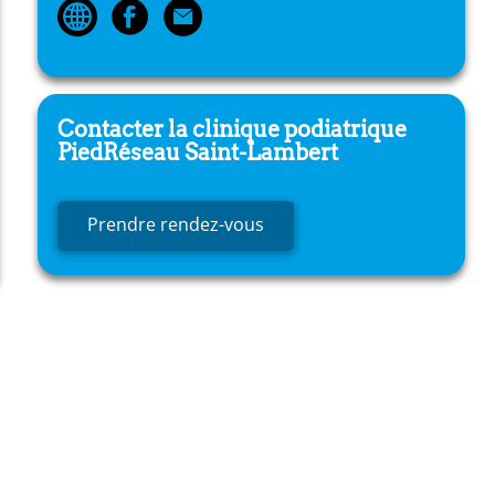
Contacter la clinique podiatrique
PiedRéseau
Saint-Lambert
Prendre rendez-vous