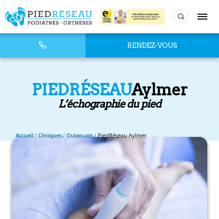
RENDEZ-VOUS
PIEDRÉSEAU
Aylmer
L’échographie du pied
Accueil
/
Cliniques
/
Outaouais
/
PiedRéseau Aylmer