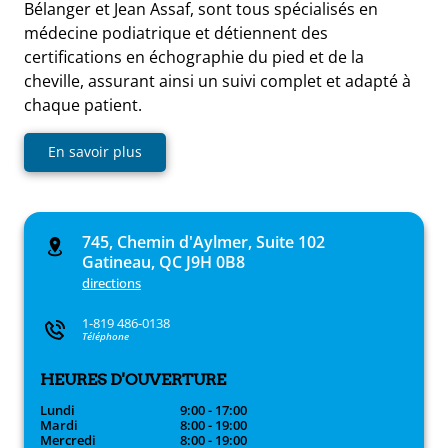
Bélanger et Jean Assaf, sont tous spécialisés en
médecine podiatrique et détiennent des
certifications en échographie du pied et de la
cheville, assurant ainsi un suivi complet et adapté à
chaque patient.
En savoir plus
745, Chemin d'Aylmer, Suite 102
Gatineau, QC J9H 0B8
directions
1-819 486-0138
Téléphone
HEURES D'OUVERTURE
Lundi
9:00 - 17:00
Mardi
8:00 - 19:00
Mercredi
8:00 - 19:00