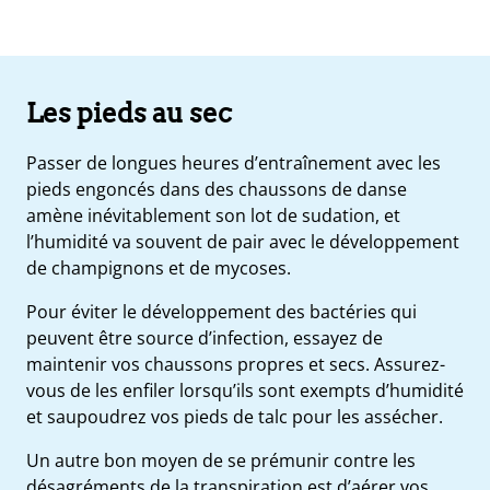
Les pieds au sec
Passer de longues heures d’entraînement avec les
pieds engoncés dans des chaussons de danse
amène inévitablement son lot de sudation, et
l’humidité va souvent de pair avec le développement
de champignons et de mycoses.
Pour éviter le développement des bactéries qui
e
peuvent être source d’infection, essayez de
maintenir vos chaussons propres et secs. Assurez-
s
vous de les enfiler lorsqu’ils sont exempts d’humidité
t
et saupoudrez vos pieds de talc pour les assécher.
ue
ique
et
Un autre bon moyen de se prémunir contre les
désagréments de la transpiration est d’aérer vos