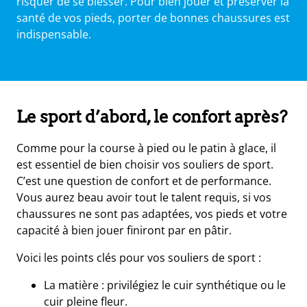
risquer de se blesser. Pour bien jouer et préserver la
santé de vos pieds, porter de bonnes chaussures est
indispensable.
Le sport d’abord, le confort après?
Comme pour la course à pied ou le patin à glace, il
est essentiel de bien choisir vos souliers de sport.
C’est une question de confort et de performance.
Vous aurez beau avoir tout le talent requis, si vos
e
chaussures ne sont pas adaptées, vos pieds et votre
capacité à bien jouer finiront par en pâtir.
s
t
Voici les points clés pour vos souliers de sport :
ue
ique
La matière : privilégiez le cuir synthétique ou le
et
cuir pleine fleur.